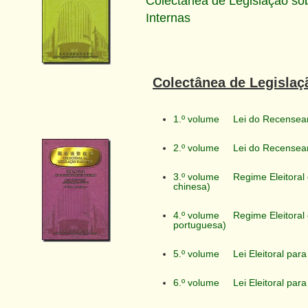
Colectânea de Legislação so
Internas
Colectânea de Legislaçã
1.º volume
Lei do Recenseame
2.º volume
Lei do Recenseam
3.º volume
Regime Eleitoral
chinesa)
4.º volume
Regime Eleitoral
portuguesa)
5.º volume
Lei Eleitoral par
6.º volume
Lei Eleitoral pa