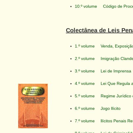
10.º volume
Código de Proc
Colectânea de Leis Pen
1.º volume
Venda, Exposição
2.º volume
Imigração Clande
3.º volume
Lei de Imprensa
4.º volume
Lei Que Regula 
5.º volume
Regime Jurídico 
6.º volume
Jogo llícito
7.º volume
llícitos Penais 