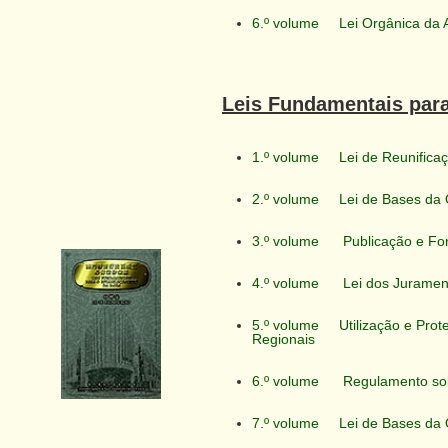
6.º volume
Lei Orgânica da 
Leis Fundamentais par
1.º volume
Lei de Reunifica
2.º volume
Lei de Bases da
3.º volume
Publicação e Fo
4.º volume
Lei dos Juramen
5.º volume
Utilização e Pro
Regionais
6.º volume
Regulamento sob
7.º volume
Lei de Bases da 