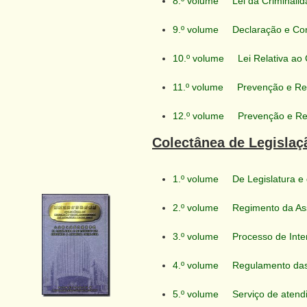
8.º volume
Lei da Criminali
9.º volume
Declaração e Con
10.º volume
Lei Relativa ao
11.º volume
Prevenção e Re
12.º volume
Prevenção e Re
Colectânea de Legislaç
1.º volume
De Legislatura e
2.º volume
Regimento da As
3.º volume
Processo de Inte
4.º volume
Regulamento das
5.º volume
Serviço de atend