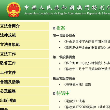
立法會簡介
提案
法律規範
第一常設委員會
《社會房屋樓宇內商業空間的租
立法會規範
《鞏固退休基金會的財政資源》
立法工作
第二常設委員會
監督工作
《私立進修中心的法律制度》法
《修改十二月十三日第4/99/M
工作文件
第三常設委員會
會議及活動
《海域使用法》法案
公眾服務
待議中
出版刊物
《電信法》法案
《修改第17/2009號法律〈禁
開考