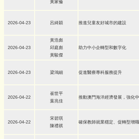
黃家倫
2026-04-23
呂綺穎
推進兒童友好城市的建設
黃浩彪
2026-04-23
邱庭彪
助力中小企轉型和數字化
黃駿傑
2026-04-23
梁鴻細
促進醫療專科服務提升
崔世平
2026-04-22
推動澳門海洋經濟發展，強化
葉兆佳
宋碧琪
2026-04-22
確保教師就業穩定、促轉型增
陳禮祺