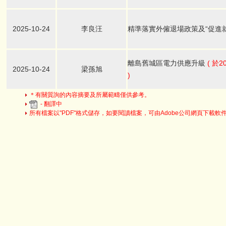
2025-10-24
李良汪
精準落實外僱退場政策及“促進
離島舊城區電力供應升級
( 於
2025-10-24
梁孫旭
)
＊有關質詢的內容摘要及所屬範疇僅供參考。
- 翻譯中
所有檔案以"PDF"格式儲存，如要閱讀檔案，可由Adobe公司網頁下載軟