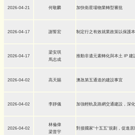
2026-04-21
何敬麟
加快衛星場物業轉型審批
2026-04-17
謝誓宏
制定行之有效就業政策以保護
梁安琪
2026-04-17
推動非遺元素轉化與本土 IP 建
馬志成
2026-04-02
高天賜
澳氹第五通道的建設事宜
2026-04-02
李靜儀
加強輕軌及路網交通建設，深
林倫偉
2026-04-02
對接國家“十五五”規劃，促進
梁普宇