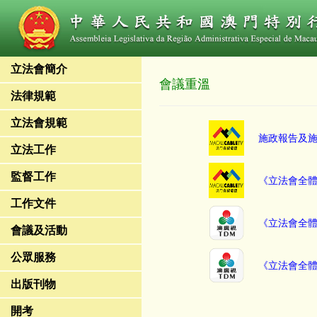
立法會簡介
會議重溫
法律規範
立法會規範
施政報告及
立法工作
監督工作
《立法會全
工作文件
《立法會全
會議及活動
公眾服務
《立法會全
出版刊物
開考