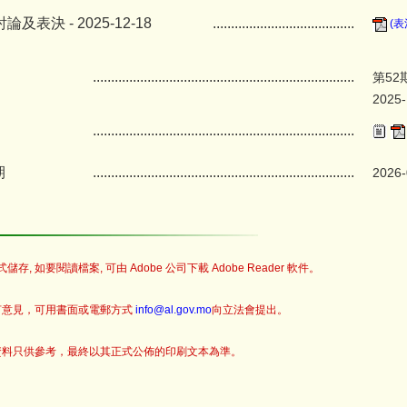
及表決 - 2025-12-18
.......................................
(表
........................................................................
第52
2025-
........................................................................
期
........................................................................
2026-
儲存, 如要閱讀檔案, 可由 Adobe 公司下載 Adobe Reader 軟件。
何意見，可用書面或電郵方式
info@al.gov.mo
向立法會提出。
資料只供參考，最終以其正式公佈的印刷文本為準。