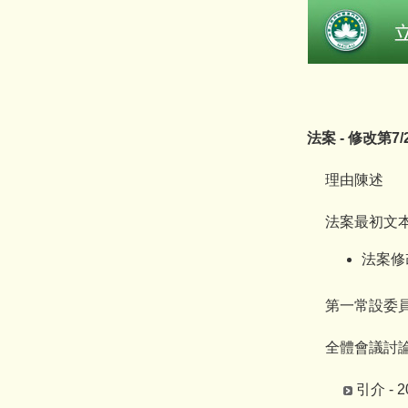
法案 - 修改第
理由陳述
法案最初文本 - 
法案修改文
第一常設委員會 
全體會議討論
引介 - 2