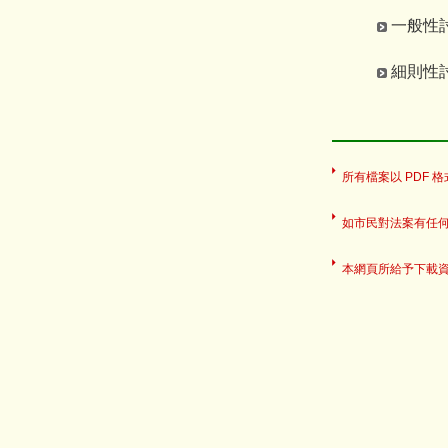
一般性討論
細則性討論
所有檔案以 PDF 格式
如市民對法案有任
本網頁所給予下載