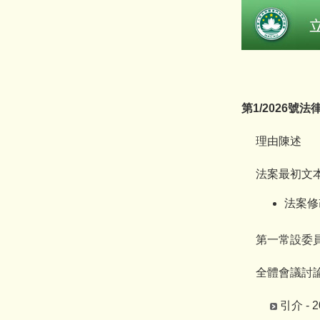
第1/2026號法
理由陳述
法案最初文本 -
法案修改
第一常設委員會 
全體會議討論
引介 - 2