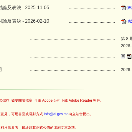
及表決 - 2025-11-05
.......................................
(表
及表決 - 2026-02-10
.......................................
(表
........................................................................
第 8
2026-
........................................................................
期
........................................................................
2026-
儲存, 如要閱讀檔案, 可由 Adobe 公司下載 Adobe Reader 軟件。
何意見，可用書面或電郵方式
info@al.gov.mo
向立法會提出。
資料只供參考，最終以其正式公佈的印刷文本為準。