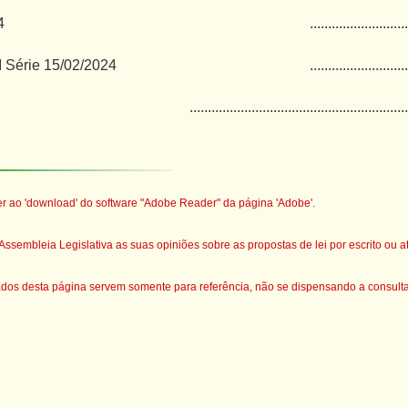
4
...........................
 I Série 15/02/2024
...........................
............................................................
er ao 'download' do software "A
dobe Reader"
da página 'Adobe'.
ssembleia Legislativa as suas opiniões sobre as propostas de lei por escrito ou a
s desta página servem somente para referência, não se dispensando a consulta d