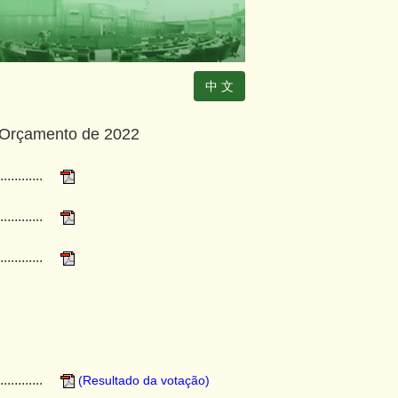
中 文
o Orçamento de 2022
............
............
............
............
(Resultado da votação)