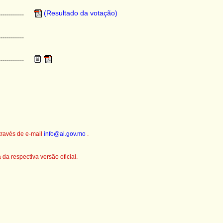
............
(Resultado da votação)
............
............
través de e-mail
info@al.gov.mo
.
a respectiva versão oficial.