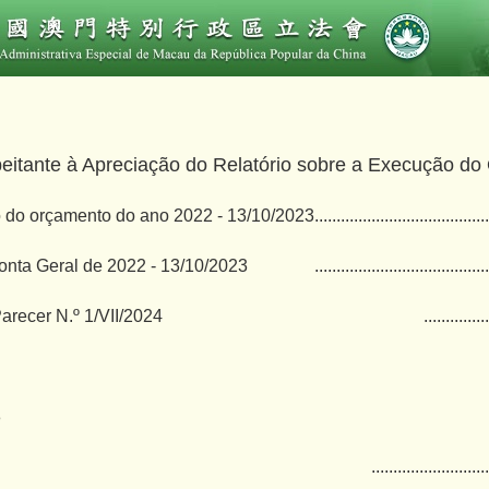
peitante à Apreciação do Relatório sobre a Execução d
 do orçamento do ano 2022 - 13/10/2023
........................................
onta Geral de 2022 - 13/10/2023
........................................
arecer N.º 1/VII/2024
...............
3
...........................