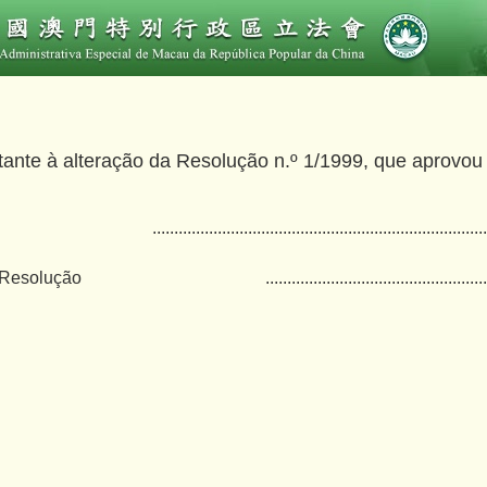
tante à alteração da Resolução n.º 1/1999, que aprovo
.............................................................................
e Resolução
...................................................