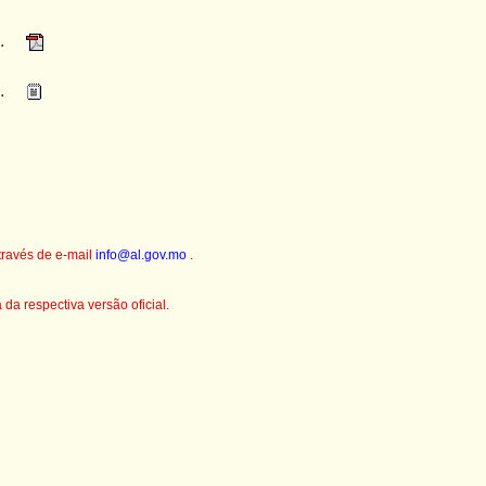
.
.
través de e-mail
info@al.gov.mo
.
a respectiva versão oficial.