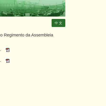
中 文
u o Regimento da Assembleia
.
.