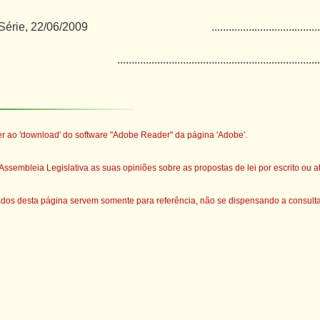
 Série, 22/06/2009
......................................
.......................................................................
er ao 'download' do software "A
dobe Reader"
da página 'Adobe'.
ssembleia Legislativa as suas opiniões sobre as propostas de lei por escrito ou a
s desta página servem somente para referência, não se dispensando a consulta d