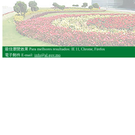
最佳瀏覽效果
Para melhores resultados:
IE 11, Chrome, Firefox
電子郵件
E-mail:
info@al.gov.mo